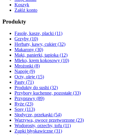
Koszyk
Załóż konto
Produkty
Fasole, kasze, placki
(11)
Grzyby
(10)
Herbaty, kawy, cukier
(32)
Makarony
(30)
Mąki, panierki, tapioka
(12)
Mleko, krem kokosowy
(10)
Mrożonki
(8)
Napoje
(9)
Octy, oleje
(15)
Pasty
(71)
Produkty do sushi
(32)
Przybory kuchenne, pozostałe
(33)
Przyprawy
(89)
Ryże
(23)
Sosy
(113)
Słodycze, przekąski
(54)
Warzywa, owoce przetworzone
(23)
Wodorosty, orzechy, tofu
(11)
Zupki błyskawiczne
(31)