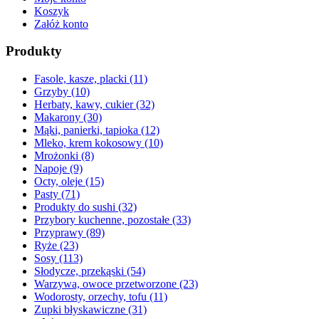
Koszyk
Załóż konto
Produkty
Fasole, kasze, placki
(11)
Grzyby
(10)
Herbaty, kawy, cukier
(32)
Makarony
(30)
Mąki, panierki, tapioka
(12)
Mleko, krem kokosowy
(10)
Mrożonki
(8)
Napoje
(9)
Octy, oleje
(15)
Pasty
(71)
Produkty do sushi
(32)
Przybory kuchenne, pozostałe
(33)
Przyprawy
(89)
Ryże
(23)
Sosy
(113)
Słodycze, przekąski
(54)
Warzywa, owoce przetworzone
(23)
Wodorosty, orzechy, tofu
(11)
Zupki błyskawiczne
(31)