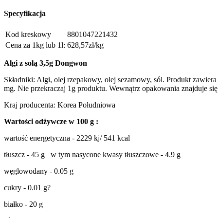
Specyfikacja
Kod kreskowy
8801047221432
Cena za 1kg lub 1l:
628,57zł/kg
Algi z solą 3,5g
Dongwon
Składniki: Algi, olej rzepakowy, olej sezamowy, sól. Produkt zawier
mg. Nie przekraczaj 1g produktu. Wewnątrz opakowania znajduje się t
Kraj producenta: Korea Południowa
Wartości odżywcze w 100 g :
wartość energetyczna - 2229 kj/ 541 kcal
tłuszcz - 45 g w tym nasycone kwasy tłuszczowe - 4.9 g
węglowodany - 0.05 g
cukry - 0.01 g?
białko - 20 g