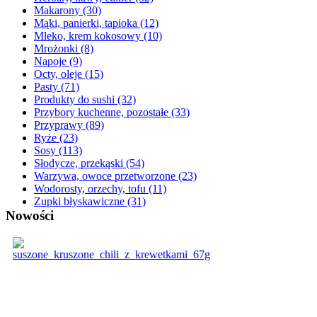
Makarony
(30)
Mąki, panierki, tapioka
(12)
Mleko, krem kokosowy
(10)
Mrożonki
(8)
Napoje
(9)
Octy, oleje
(15)
Pasty
(71)
Produkty do sushi
(32)
Przybory kuchenne, pozostałe
(33)
Przyprawy
(89)
Ryże
(23)
Sosy
(113)
Słodycze, przekąski
(54)
Warzywa, owoce przetworzone
(23)
Wodorosty, orzechy, tofu
(11)
Zupki błyskawiczne
(31)
Nowości