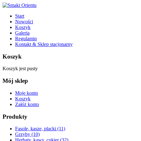
Start
Nowości
Koszyk
Galeria
Regulamin
Kontakt & Sklep stacjonarny
Koszyk
Koszyk jest pusty
Mój sklep
Moje konto
Koszyk
Załóż konto
Produkty
Fasole, kasze, placki
(11)
Grzyby
(10)
Herbaty, kawy, cukier
(32)