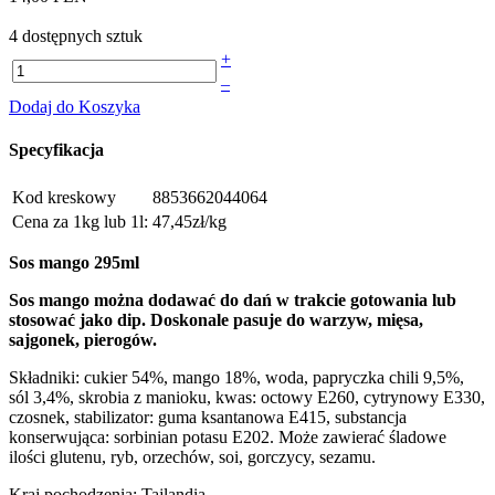
4 dostępnych sztuk
+
–
Dodaj do Koszyka
Specyfikacja
Kod kreskowy
8853662044064
Cena za 1kg lub 1l:
47,45zł/kg
Sos mango 295ml
Sos mango można dodawać do dań w trakcie gotowania lub
stosować jako dip. Doskonale pasuje do warzyw, mięsa,
sajgonek, pierogów.
Składniki: cukier 54%, mango 18%, woda, papryczka chili 9,5%,
sól 3,4%, skrobia z manioku, kwas: octowy E260, cytrynowy E330,
czosnek, stabilizator: guma ksantanowa E415, substancja
konserwująca: sorbinian potasu E202. Może zawierać śladowe
ilości glutenu, ryb, orzechów, soi, gorczycy, sezamu.
Kraj pochodzenia: Tajlandia