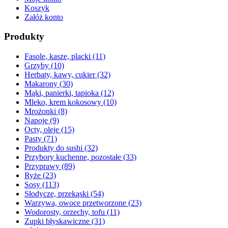
Koszyk
Załóż konto
Produkty
Fasole, kasze, placki
(11)
Grzyby
(10)
Herbaty, kawy, cukier
(32)
Makarony
(30)
Mąki, panierki, tapioka
(12)
Mleko, krem kokosowy
(10)
Mrożonki
(8)
Napoje
(9)
Octy, oleje
(15)
Pasty
(71)
Produkty do sushi
(32)
Przybory kuchenne, pozostałe
(33)
Przyprawy
(89)
Ryże
(23)
Sosy
(113)
Słodycze, przekąski
(54)
Warzywa, owoce przetworzone
(23)
Wodorosty, orzechy, tofu
(11)
Zupki błyskawiczne
(31)