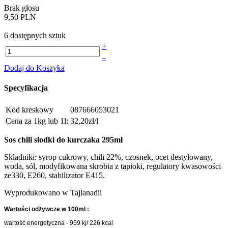
Brak głosu
9,50 PLN
6 dostępnych sztuk
+
–
Dodaj do Koszyka
Specyfikacja
Kod kreskowy
087666053021
Cena za 1kg lub 1l:
32,20zł/l
Sos chili słodki do kurczaka 295ml
Składniki: syrop cukrowy, chili 22%, czosnek, ocet destylowany,
woda, sól, modyfikowana skrobia z tapioki, regulatory kwasowości
ze330, E260, stabilizator E415.
Wyprodukowano w Tajlanadii
Wartości odżywcze w 100ml :
wartość energetyczna - 959 kj/ 226 kcal