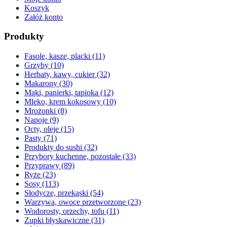
Koszyk
Załóż konto
Produkty
Fasole, kasze, placki
(11)
Grzyby
(10)
Herbaty, kawy, cukier
(32)
Makarony
(30)
Mąki, panierki, tapioka
(12)
Mleko, krem kokosowy
(10)
Mrożonki
(8)
Napoje
(9)
Octy, oleje
(15)
Pasty
(71)
Produkty do sushi
(32)
Przybory kuchenne, pozostałe
(33)
Przyprawy
(89)
Ryże
(23)
Sosy
(113)
Słodycze, przekąski
(54)
Warzywa, owoce przetworzone
(23)
Wodorosty, orzechy, tofu
(11)
Zupki błyskawiczne
(31)