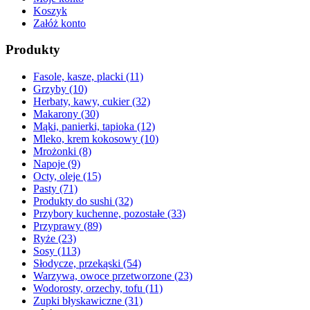
Koszyk
Załóż konto
Produkty
Fasole, kasze, placki
(11)
Grzyby
(10)
Herbaty, kawy, cukier
(32)
Makarony
(30)
Mąki, panierki, tapioka
(12)
Mleko, krem kokosowy
(10)
Mrożonki
(8)
Napoje
(9)
Octy, oleje
(15)
Pasty
(71)
Produkty do sushi
(32)
Przybory kuchenne, pozostałe
(33)
Przyprawy
(89)
Ryże
(23)
Sosy
(113)
Słodycze, przekąski
(54)
Warzywa, owoce przetworzone
(23)
Wodorosty, orzechy, tofu
(11)
Zupki błyskawiczne
(31)