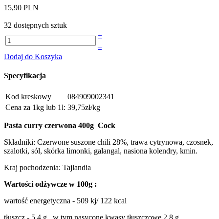
15,90 PLN
32 dostępnych sztuk
+
–
Dodaj do Koszyka
Specyfikacja
Kod kreskowy
084909002341
Cena za 1kg lub 1l:
39,75zł/kg
Pasta curry czerwona 400g
Cock
Składniki: Czerwone suszone chili 28%, trawa cytrynowa, czosnek,
szalotki, sól, skórka limonki, galangal, nasiona kolendry, kmin.
Kraj pochodzenia: Tajlandia
Wartości odżywcze w 100g :
wartość energetyczna - 509 kj/ 122 kcal
tłuszcz - 5.4 g , w tym nasycone kwasy tłuszczowe 2.8 g