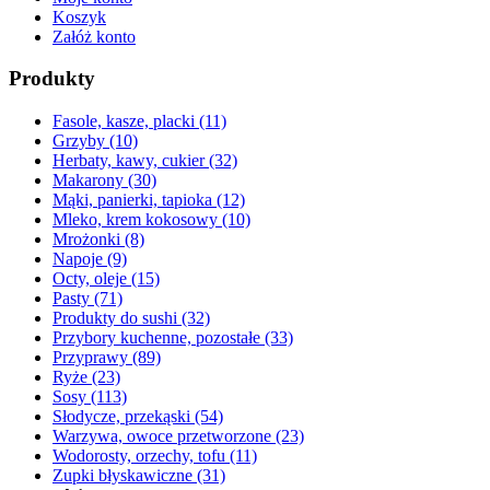
Koszyk
Załóż konto
Produkty
Fasole, kasze, placki
(11)
Grzyby
(10)
Herbaty, kawy, cukier
(32)
Makarony
(30)
Mąki, panierki, tapioka
(12)
Mleko, krem kokosowy
(10)
Mrożonki
(8)
Napoje
(9)
Octy, oleje
(15)
Pasty
(71)
Produkty do sushi
(32)
Przybory kuchenne, pozostałe
(33)
Przyprawy
(89)
Ryże
(23)
Sosy
(113)
Słodycze, przekąski
(54)
Warzywa, owoce przetworzone
(23)
Wodorosty, orzechy, tofu
(11)
Zupki błyskawiczne
(31)