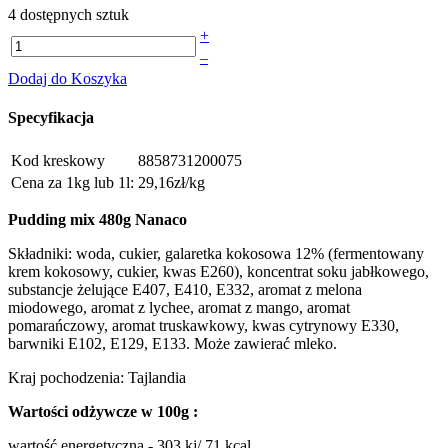
4 dostępnych sztuk
+
–
Dodaj do Koszyka
Specyfikacja
Kod kreskowy
8858731200075
Cena za 1kg lub 1l:
29,16zł/kg
Pudding mix 480g Nanaco
Składniki: woda, cukier, galaretka kokosowa 12% (fermentowany
krem kokosowy, cukier, kwas E260), koncentrat soku jabłkowego,
substancje żelujące E407, E410, E332, aromat z melona
miodowego, aromat z lychee, aromat z mango, aromat
pomarańczowy, aromat truskawkowy, kwas cytrynowy E330,
barwniki E102, E129, E133. Może zawierać mleko.
Kraj pochodzenia: Tajlandia
Wartości odżywcze w 100g :
wartość energetyczna - 303 kj/ 71 kcal