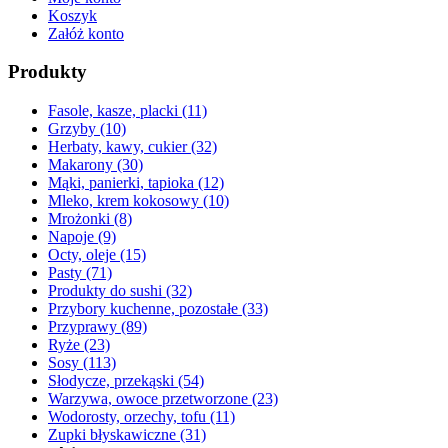
Koszyk
Załóż konto
Produkty
Fasole, kasze, placki
(11)
Grzyby
(10)
Herbaty, kawy, cukier
(32)
Makarony
(30)
Mąki, panierki, tapioka
(12)
Mleko, krem kokosowy
(10)
Mrożonki
(8)
Napoje
(9)
Octy, oleje
(15)
Pasty
(71)
Produkty do sushi
(32)
Przybory kuchenne, pozostałe
(33)
Przyprawy
(89)
Ryże
(23)
Sosy
(113)
Słodycze, przekąski
(54)
Warzywa, owoce przetworzone
(23)
Wodorosty, orzechy, tofu
(11)
Zupki błyskawiczne
(31)