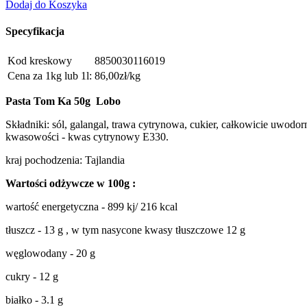
Dodaj do Koszyka
Specyfikacja
Kod kreskowy
8850030116019
Cena za 1kg lub 1l:
86,00zł/kg
Pasta Tom Ka 50g Lobo
Składniki: sól, galangal, trawa cytrynowa, cukier, całkowicie uwodor
kwasowości - kwas cytrynowy E330.
kraj pochodzenia: Tajlandia
Wartości odżywcze w 100g :
wartość energetyczna - 899 kj/ 216 kcal
tłuszcz - 13 g , w tym nasycone kwasy tłuszczowe 12 g
węglowodany - 20 g
cukry - 12 g
białko - 3.1 g