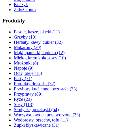
Koszyk
Załóż konto
Produkty
Fasole, kasze, placki
(11)
Grzyby
(10)
Herbaty, kawy, cukier
(32)
Makarony
(30)
Mąki, panierki, tapioka
(12)
Mleko, krem kokosowy
(10)
Mrożonki
(8)
Napoje
(9)
Octy, oleje
(15)
Pasty
(71)
Produkty do sushi
(32)
Przybory kuchenne, pozostałe
(33)
Przyprawy
(89)
Ryże
(23)
Sosy
(113)
Słodycze, przekąski
(54)
Warzywa, owoce przetworzone
(23)
Wodorosty, orzechy, tofu
(11)
Zupki błyskawiczne
(31)